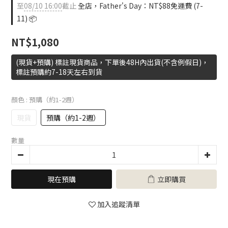
至
08/10 16:00
截止
全店，Father's Day：NT$88免運費 (7-
11) 📦
NT$1,080
(現貨+預購) 標註現貨商品，下單後48H內出貨(不含例假日)，
標註預購約7-18天左右到貨
顏色
: 預購（約1-2週）
現貨
預購（約1-2週）
數量
現在預購
立即購買
加入追蹤清單