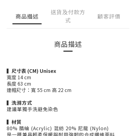
送貨及付款方
商品描述
顧客評價
式
商品描述
▍
尺寸表 (CM) Unisex
寬度 14 cm
長度 63 cm
連帽尺寸：寬 55 cm 高 22 cm
▍
洗滌方式
建議單獨手洗避免染色
▍材質
80% 腈綸 (Acrylic) 混紡 20% 尼龍 (Nylon)
是一種兼具輕柔保暖與耐用強韌的合成纖維面料