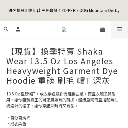
5
9
6
8
6
9
7
2
1
5
2
4
2
5
3
8
Happy Father's Day Sale! 全館88折+限時免運
4
8
5
7
5
8
6
1
聯名款登山德比鞋 三色齊發！ZIPPER x OOG Mountain Derby
0
4
:
1
3
:
1
4
:
2
7
3
7
4
6
4
7
5
先加入購物車！
0
日
時
分
秒
3
0
2
0
3
1
6
2
6
3
5
3
6
4
9
2
1
2
0
5
1
5
2
4
2
5
3
8
Happy Father's Day Sale! 全館88折+限時免運
1
0
1
4
0
4
:
1
3
:
1
4
:
2
7
先加入購物車！
0
0
3
日
時
分
秒
3
0
2
0
3
1
6
2
2
1
2
0
5
【現貨】換季特賣 Shaka
1
1
0
1
4
0
0
0
3
Wear 13.5 Oz Los Angeles
2
Heavyweight Garment Dye
1
0
Hoodie 重磅 刷毛 帽T 深灰
13.5 Oz 重磅帽T，成衣染色讓你有種復古感，而且衣服品質耐
用，讓你體驗真正的街頭風該有的耐操。超級重磅而且搭配無抽
繩設計的帽子，讓你穿起來時尚又有型。
•百分百純棉
•成衣染色