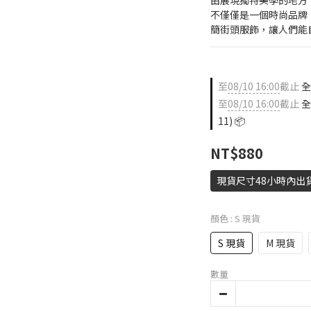
由展現獨特美學的地方
不僅僅是一個時尚品牌
簡街頭服飾，讓人們能
至
08/10 16:00
截止
全店
至
08/10 16:00
截止
全
11) 📦
NT$880
現貨尺寸48小時內出
顏色
: S 現貨
S 現貨
M 現貨
數量