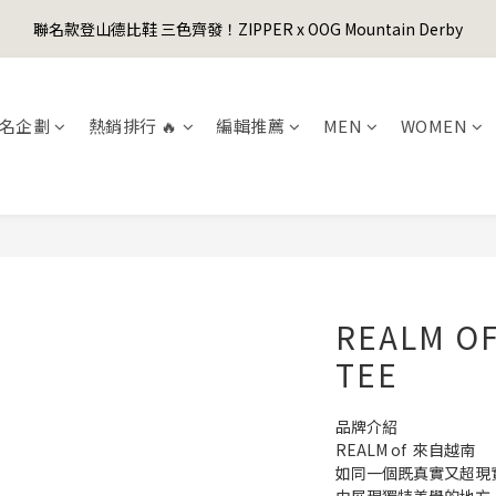
1
4
2
8
2
8
4
3
3
5
3
6
4
4
6
0
3
:
1
7
:
1
7
:
3
9
聯名款登山德比鞋 三色齊發！ZIPPER x OOG Mountain Derby
er's Day Sale! 全館88折+限時免運
2
2
4
先
2
5
3
9
3
9
5
日
時
分
秒
2
0
6
0
6
2
8
1
1
3
1
4
2
8
2
8
4
1
5
5
1
7
0
0
2
0
3
:
1
7
:
1
7
:
3
9
er's Day Sale! 全館88折+限時免運
先
0
4
4
0
6
日
時
分
秒
1
2
0
6
0
6
2
8
3
3
5
名企劃
熱銷排行 🔥
編輯推薦
MEN
WOMEN
0
1
5
5
1
7
2
2
4
0
4
4
0
6
1
1
3
3
3
5
0
0
2
2
2
4
1
1
1
3
0
0
0
2
1
0
REALM O
TEE
品牌介紹
REALM of  來自越南
如同一個既真實又超現實