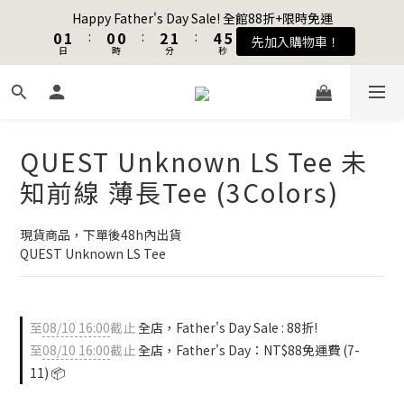
1
1
2
2
1
1
1
1
3
3
2
2
5
5
5
5
Happy Father's Day Sale! 全館88折+限時免運
Happy Father's Day Sale! 全館88折+限時免運
0
0
1
1
:
:
0
0
0
0
:
:
2
2
1
1
:
:
4
4
4
4
先加入購物車！
先加入購物車！
9
日
日
9
時
時
9
分
分
秒
秒
0
0
1
1
0
0
3
3
3
3
8
9
8
8
9
0
0
2
2
2
2
7
8
7
7
9
8
1
1
1
1
加入會員送購物金$100
6
7
6
6
8
7
0
0
0
0
5
6
5
5
7
6
9
9
4
5
4
4
6
5
8
8
QUEST Unknown LS Tee 未
聯名款登山德比鞋 三色齊發！ZIPPER x OOG Mountain Derby
3
4
3
3
5
4
7
7
知前線 薄長Tee (3Colors)
2
3
2
2
4
3
6
6
1
2
1
1
3
2
5
5
Happy Father's Day Sale! 全館88折+限時免運
0
1
:
0
0
:
2
1
:
4
4
現貨商品，下單後48h內出貨
先加入購物車！
日
時
分
秒
0
1
0
3
3
QUEST Unknown LS Tee
0
2
2
1
1
0
0
至
08/10 16:00
截止
全店，Father's Day Sale : 88折!
至
08/10 16:00
截止
全店，Father's Day：NT$88免運費 (7-
11) 📦