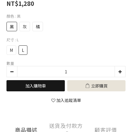
NT$1,280
顏色
: 黑
黑
灰
橘
尺寸
: L
M
L
數量
加入購物車
立即購買
加入追蹤清單
送貨及付款方
商品描述
顧客評價