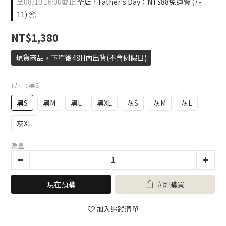
至
08/10 16:00
截止
全店，Father's Day：NT$88免運費 (7-
11) 📦
NT$1,380
現貨商品，下單後48H內出貨(不含例假日)
尺寸
: 黑S
黑S
黑M
黑L
黑XL
灰S
灰M
灰L
灰XL
數量
現在預購
立即購買
加入追蹤清單