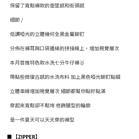
保留了寬鬆褲款的垂墜感和街頭感
細節 /
低調啞光的立體幾何全黑金屬鉚釘
分佈在褲耳與口袋邊緣的拼接線上，增加視覺層次
本月首推特色款水洗七分牛仔褲🥇
帶點些微復古感的水洗布料 加上黑色啞光鉚釘點綴
立體車線增加視覺層次 細節都幫你點好點滿
穿起來寬鬆卻不鬆垮 修飾腿型的輪廓
是一件夏天可以天天穿的褲型
■ 【ZIPPER】