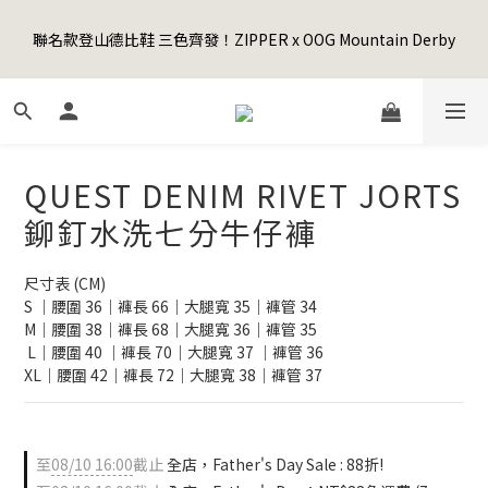
5
7
5
5
7
7
3
1
1
3
1
9
1
3
3
7
Happy Father's Day Sale! 全館88折+限時免運
4
6
4
4
6
6
2
0
聯名款登山德比鞋 三色齊發！ZIPPER x OOG Mountain Derby
0
2
:
0
8
:
0
2
:
2
6
3
5
3
3
5
5
9
先加入購物車！
1
日
時
分
秒
1
7
1
1
5
2
4
2
2
4
4
8
0
0
6
0
0
4
1
3
1
9
1
3
3
7
Happy Father's Day Sale! 全館88折+限時免運
5
3
0
2
:
0
8
:
0
2
:
2
6
先加入購物車！
4
2
日
時
分
秒
1
7
1
1
5
3
1
0
6
0
0
4
QUEST DENIM RIVET JORTS
2
0
5
3
1
4
2
鉚釘水洗七分牛仔褲
0
3
1
2
0
尺寸表 (CM)
1
S ｜腰圍 36｜褲長 66｜大腿寬 35｜褲管 34
0
M｜腰圍 38｜褲長 68｜大腿寬 36｜褲管 35
 L｜腰圍 40 ｜褲長 70｜大腿寬 37 ｜褲管 36
XL｜腰圍 42｜褲長 72｜大腿寬 38｜褲管 37
至
08/10 16:00
截止
全店，Father's Day Sale : 88折!