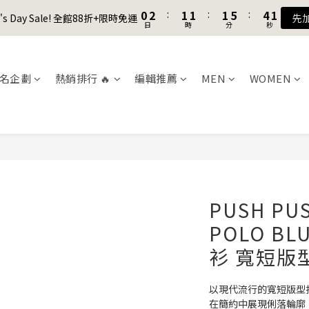
1
1
3
3
2
2
2
2
2
2
6
6
5
5
8
9
9
9
1
1
8
0
0
2
2
:
:
1
1
1
1
:
:
1
1
5
5
:
:
4
4
7
9
8
8
8
er's Day Sale! 全館88折+限時免運
er's Day Sale! 全館88折+限時免運
先
先
0
0
7
日
日
時
時
分
分
秒
秒
1
1
0
0
0
0
0
0
4
4
3
3
6
8
7
7
7
6
0
0
3
3
2
2
5
7
6
6
6
9
加入會員送購物金$100
5
2
2
1
1
4
6
5
5
5
9
8
4
1
1
0
0
3
5
4
4
4
8
7
名企劃
熱銷排行 🔥
編輯推薦
MEN
WOMEN
3
聯名款登山德比鞋 三色齊發！ZIPPER x OOG Mountain Derby
0
0
2
4
3
3
3
7
6
2
1
3
2
2
2
6
5
1
0
2
:
1
1
:
1
5
:
4
er's Day Sale! 全館88折+限時免運
先
0
日
時
分
秒
1
0
0
0
4
3
0
3
2
2
1
1
0
0
PUSH PUS
POLO BLU
衫 寬短版
以現代流行的寬短版型
在簡約中展現俐落輪廓