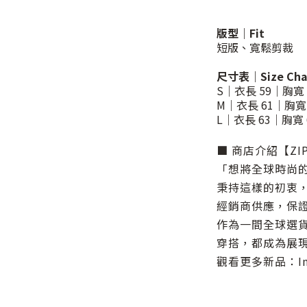
版型｜Fit
短版、寬鬆剪裁
尺寸表｜Size Ch
S｜衣長 59｜胸寬 
M｜衣長 61｜胸寬 
L｜衣長 63｜胸寬 
■ 商店介紹【ZIP
「想將全球時尚
秉持這樣的初衷，
經銷商供應，保
作為一間全球選
穿搭，都成為展
觀看更多新品：Inst