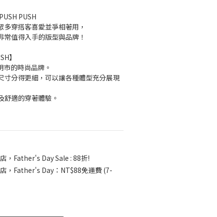
SH PUSH
眾多穿搭客喜愛並爭相著用，
非常值得入手的版型與品牌！
USH】
胡志明市的時尚品牌。
尺寸分得更細，可以讓各種體型充分展現
及舒適的穿著體驗。
，Father's Day Sale : 88折!
店，Father's Day：NT$88免運費 (7-