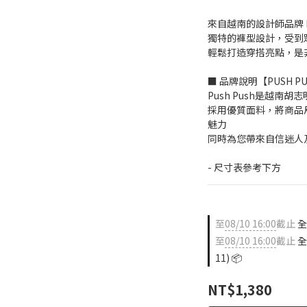
來自越南的設計師品牌 PU
獨特的褲型設計，受到
輕鬆打造穿搭亮點，是
■ 品牌說明【PUSH P
Push Push是越南
採用優質面料，將商品
魅力
同時為您帶來自信迷人
- 尺寸表參考下方
至
08/10 16:00
截止
全店
至
08/10 16:00
截止
全
11) 📦
NT$1,380