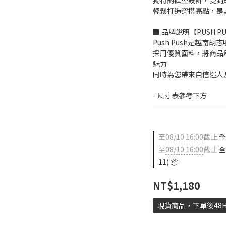
獨特的褲型設計，受到
輕鬆打造穿搭亮點，是
■ 品牌說明【PUSH P
Push Push是越南
採用優質面料，將商品
魅力
同時為您帶來自信迷人
- 尺寸表參考下方
至
08/10 16:00
截止
全店
至
08/10 16:00
截止
全
11) 📦
NT$1,180
現貨商品，下單後48