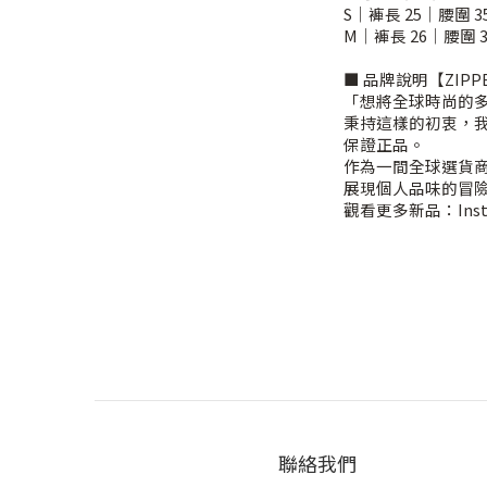
S｜褲長 25｜腰圍 35
M｜褲長 26｜腰圍 3
■ 品牌說明【ZIPP
「想將全球時尚的
秉持這樣的初衷，我
保證正品。
作為一間全球選貨
展現個人品味的冒
觀看更多新品：Instag
聯絡我們