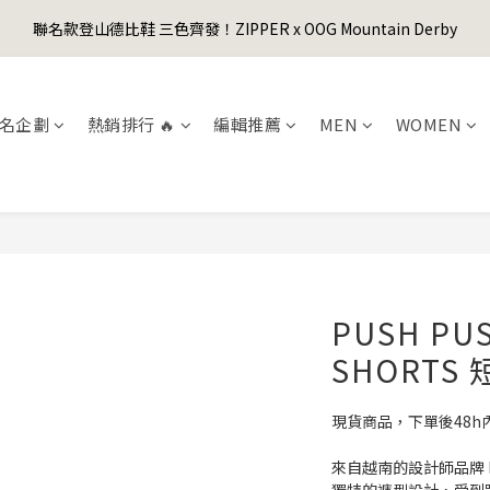
1
4
2
3
2
2
2
1
3
6
4
5
4
4
4
3
0
3
:
1
2
:
1
1
:
1
0
聯名款登山德比鞋 三色齊發！ZIPPER x OOG Mountain Derby
er's Day Sale! 全館88折+限時免運
先
2
5
3
4
3
3
3
2
日
時
分
秒
2
0
1
0
0
0
1
4
2
3
2
2
2
1
1
0
0
3
:
1
2
:
1
1
:
1
0
er's Day Sale! 全館88折+限時免運
先
0
日
時
分
秒
2
0
1
0
0
0
名企劃
熱銷排行 🔥
編輯推薦
MEN
WOMEN
1
0
0
PUSH PUS
SHORTS 
現貨商品，下單後48h
來自越南的設計師品牌 PU