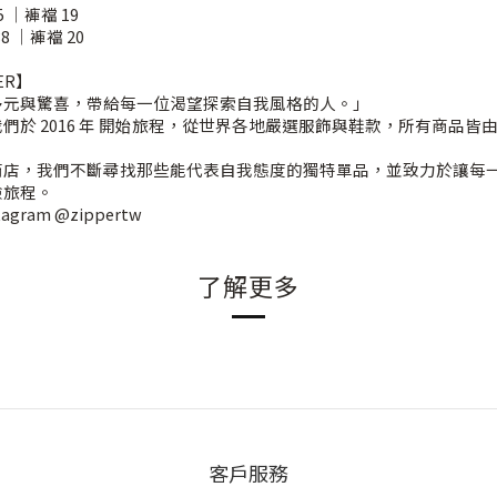
 ｜褲襠 19
8 ｜褲襠 20
ER】
多元與驚喜，帶給每一位渴望探索自我風格的人。」
們於 2016 年 開始旅程，從世界各地嚴選服飾與鞋款，所有商品皆
商店，我們不斷尋找那些能代表自我態度的獨特單品，並致力於讓每
險旅程。
ram @zippertw
了解更多
客戶服務