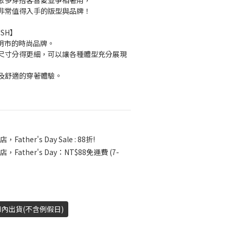
眾多穿搭客喜愛並爭相著用，
非常值得入手的版型與品牌！
USH】
胡志明市的時尚品牌。
尺寸分得更細，可以讓各種體型充分展現
及舒適的穿著體驗。
，Father's Day Sale : 88折!
店，Father's Day：NT$88免運費 (7-
H內出貨(不含例假日)