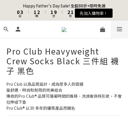
1
1
4
4
2
2
3
3
2
2
3
3
2
2
Happy Father's Day Sale! 全館88折+限時免運
Happy Father's Day Sale! 全館88折+限時免運
0
0
3
3
:
:
1
1
2
2
:
:
1
1
9
9
:
:
2
2
1
1
先加入購物車！
先加入購物車！
9
日
日
時
時
分
分
秒
秒
2
2
0
0
1
1
0
0
8
8
1
1
0
0
8
9
9
9
1
1
0
0
7
7
0
0
7
8
9
8
9
8
0
0
6
6
加入會員送購物金$100
6
9
7
8
7
8
7
5
5
5
8
6
7
6
7
6
4
4
4
7
5
6
5
6
5
Pro Club Heavyweight
3
3
聯名款登山德比鞋 三色齊發！ZIPPER x OOG Mountain Derby
3
6
4
5
4
5
4
2
2
Crew Socks Black 三件組 襪
2
5
3
4
3
4
3
1
1
1
4
2
3
2
3
2
Happy Father's Day Sale! 全館88折+限時免運
子 黑色
0
0
0
3
:
1
2
:
1
9
:
2
1
先加入購物車！
日
時
分
秒
2
0
1
0
8
1
0
Pro Club 以高品質設計，成為眾多人的首選
1
0
7
0
是舒適、時尚和耐用的完美結合
0
6
傳奇的Pro Club® 品質可隨著時間的推移、洗滌後保持形狀，不會
5
拉伸或下垂
4
Pro Club® 以30 多年的優質產品而聞名
3
2
1