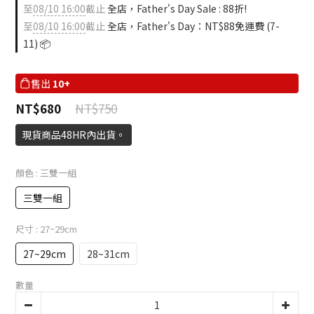
0
至
08/10 16:00
截止
全店，Father's Day Sale : 88折!
至
08/10 16:00
截止
全店，Father's Day：NT$88免運費 (7-
11) 📦
售出
10+
NT$750
NT$680
現貨商品48HR內出貨。
顏色
: 三雙一組
三雙一組
尺寸
: 27~29cm
27~29cm
28~31cm
數量