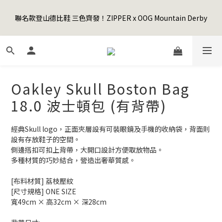
5
8
5
7
5
2
0
0
1
4
1
8
6
6
3
1
Happy Father's Day Sale! 全館88折+限時免運
4
7
4
9
9
6
4
1
聯名款登山德比鞋 三色齊發！ZIPPER x OOG Mountain Derby
0
3
:
0
7
:
5
5
:
2
0
3
6
3
8
8
5
3
先加入購物車！
0
日
時
分
秒
2
6
4
4
1
2
5
2
9
7
7
4
2
1
5
3
3
0
1
4
1
8
6
6
3
1
Happy Father's Day Sale! 全館88折+限時免運
0
4
2
2
0
3
:
0
7
:
5
5
:
2
0
先加入購物車！
3
1
1
日
時
分
秒
2
6
4
4
1
2
0
0
1
5
3
3
0
Oakley Skull Boston Bag
1
0
4
2
2
0
3
1
1
18.0 波士頓包 (有背帶)
2
0
0
1
經典Skull logo，正面夾層設有可裝眼鏡及手機的收納袋，背面則
0
設有存放鞋子的空間。
側邊搭扣可扣上背帶，大開口設計方便取放物品。
多種材質的巧妙結合，營造出奢華質感。
[布料材質] 荔枝壓紋
[尺寸規格] ONE SIZE
寬49cm × 高32cm × 深28cm