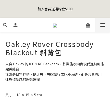
8
9
9
7
0
2
1
5
1
2
2
3
5
4
8
Happy Father's Day Sale! 全館88折+限時免運
7
8
8
9
6
1
0
4
加入會員送購物金$100
0
1
:
1
9
:
2
4
:
3
7
先加入購物車！
6
7
7
8
9
5
0
3
日
時
分
秒
0
0
8
1
3
2
6
5
6
6
7
9
8
4
2
7
0
2
1
5
4
5
5
6
8
7
3
1
6
1
0
4
聯名款登山德比鞋 三色齊發！ZIPPER x OOG Mountain Derby
3
4
4
5
7
6
2
0
5
0
3
2
3
3
4
6
5
9
1
4
2
1
2
2
3
5
4
8
Happy Father's Day Sale! 全館88折+限時免運
0
Oakley Rover Crossbody
3
1
0
1
:
1
9
:
2
4
:
3
7
先加入購物車！
2
0
日
時
分
秒
Blackout 斜背包
0
0
8
1
3
2
6
1
7
0
2
1
5
0
6
1
0
4
來自 Oakley 的 ICON RC Backpack，將機能收納與現代運動風格
5
0
3
完美結合
4
2
無論是日常通勤、健身房、短途旅行或戶外活動，都是兼具實用
3
1
性與造型感的理想選擇。
2
0
1
0
尺寸｜ 18 × 15 × 5 cm