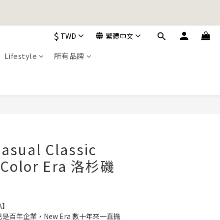
加入購物車！
$
TWD
繁體中文
加入購物車！
Lifestyle
所有品牌
立即購買
asual Classic
l Color Era 洛杉磯
A】
ra已是百年企業，New Era 數十年來一直擔