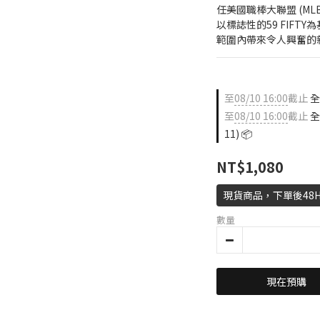
任美國職棒大聯盟 (ML
以標誌性的59 FIF
範圍內帶來令人興奮的
至
08/10 16:00
截止
全店
至
08/10 16:00
截止
全
11) 📦
NT$1,080
現貨商品，下單後48
數量
現在預購