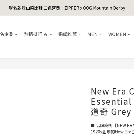
1
3
3
4
6
6
4
4
1
1
3
5
5
6
8
8
6
6
0
2
:
2
3
:
5
5
:
3
3
聯名款登山德比鞋 三色齊發！ZIPPER x OOG Mountain Derby
er's Day Sale! 全館88折+限時免運
0
0
先
2
4
4
5
7
7
5
5
日
時
分
秒
1
1
2
4
4
2
2
1
3
3
4
6
6
4
4
0
0
1
3
3
1
1
0
2
:
2
3
:
5
5
:
3
3
er's Day Sale! 全館88折+限時免運
先
0
2
2
0
0
日
時
分
秒
1
1
2
4
4
2
2
1
1
名企劃
熱銷排行 🔥
編輯推薦
MEN
WOMEN
0
0
1
3
3
1
1
0
0
0
2
2
0
0
1
1
0
0
New Era C
Essentia
道奇 Grey
■ 品牌說明【NEW ER
1920s創辦的New E