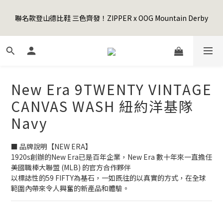
5
8
5
9
6
8
2
1
1
4
1
8
5
2
4
7
Happy Father's Day Sale! 全館88折+限時免運
4
7
4
8
5
7
1
0
聯名款登山德比鞋 三色齊發！ZIPPER x OOG Mountain Derby
0
3
:
0
7
:
4
1
:
3
6
3
6
3
7
4
6
9
先加入購物車！
0
日
時
分
秒
2
6
3
0
2
5
2
5
2
9
6
3
5
8
1
5
2
1
4
1
4
1
8
5
2
4
7
Happy Father's Day Sale! 全館88折+限時免運
0
4
1
0
3
0
3
:
0
7
:
4
1
:
3
6
先加入購物車！
3
0
2
日
時
分
秒
2
6
3
0
2
5
2
1
1
5
2
1
4
New Era 9TWENTY VINTAGE
1
0
0
4
1
0
3
0
3
0
2
CANVAS WASH 紐約洋基隊
2
1
Navy
1
0
0
■ 品牌說明【NEW ERA】
1920s創辦的New Era已是百年企業，New Era 數十年來一直擔任
美國職棒大聯盟 (MLB) 的官方合作夥伴
以標誌性的59 FIFTY為基石，一如既往的以真實的方式，在全球
範圍內帶來令人興奮的新產品和體驗。