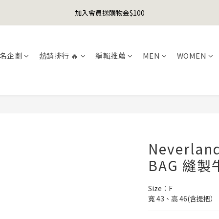
1
5
2
3
5
2
1
8
2
0
2
5
5
9
6
7
9
6
5
0
4
:
1
2
:
4
1
:
0
7
加入會員送購物金$100
er's Day Sale! 全館88折+限時免運
先
1
1
4
4
8
5
6
8
5
4
日
時
分
秒
3
0
1
3
0
6
0
0
3
3
7
4
5
7
4
3
2
0
2
5
聯名款登山德比鞋 三色齊發！ZIPPER x OOG Mountain Derby
2
2
6
3
4
6
3
2
9
1
1
4
1
1
5
2
3
5
2
1
8
0
0
3
名企劃
熱銷排行 🔥
編輯推薦
MEN
WOMEN
0
0
4
:
1
2
:
4
1
:
0
7
er's Day Sale! 全館88折+限時免運
2
先
日
時
分
秒
3
0
1
3
0
6
1
2
0
2
5
0
1
1
4
0
0
3
2
1
0
Neverlan
BAG 縫
Size：F
寬 43、高 46(含提把）