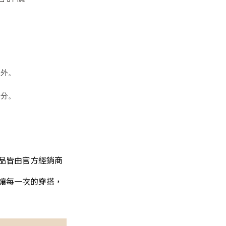
眼外。
部分。
商品皆由官方經銷商
讓每一次的穿搭，