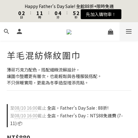
3
3
1
1
3
3
2
2
2
2
1
1
5
5
6
6
Happy Father's Day Sale! 全館88折+限時免運
Happy Father's Day Sale! 全館88折+限時免運
2
2
0
0
2
2
:
:
1
1
1
1
:
:
0
0
4
4
:
:
5
5
先加入購物車！
先加入購物車！
9
日
日
時
時
9
分
分
秒
秒
1
1
1
1
0
0
0
0
3
3
4
4
8
9
9
8
0
0
0
0
2
2
3
3
9
7
9
8
8
7
1
1
2
2
加入會員送購物金$100
8
6
8
7
7
6
0
0
1
1
7
5
7
6
6
5
9
0
0
6
4
6
5
5
4
8
9
羊毛混紡條紋圍巾
聯名款登山德比鞋 三色齊發！ZIPPER x OOG Mountain Derby
5
3
5
4
4
3
7
8
4
2
4
3
3
2
6
7
薄荷巧克力配色，搭配細緻流蘇設計，
3
1
3
2
2
1
5
6
Happy Father's Day Sale! 全館88折+限時免運
讓圍巾整體更有層次，也能輕鬆與各種服裝搭配。
2
0
2
:
1
1
:
0
4
:
5
先加入購物車！
不只保暖實用，更能為冬季造型增添亮點。
日
時
分
秒
1
1
0
0
3
4
0
0
2
3
1
2
0
1
至
08/10 16:00
截止
全店，Father's Day Sale : 88折!
0
至
08/10 16:00
截止
全店，Father's Day：NT$88免運費 (7-
11) 📦
NT$880