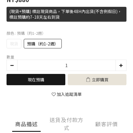
(現貨+預購) 標註現貨商品，下單後48H內出貨(不含例假日)，
標註預購約7-18天左右到貨
顏色
: 預購（約1-2週）
現貨
預購（約1-2週）
數量
現在預購
立即購買
加入追蹤清單
送貨及付款方
商品描述
顧客評價
式