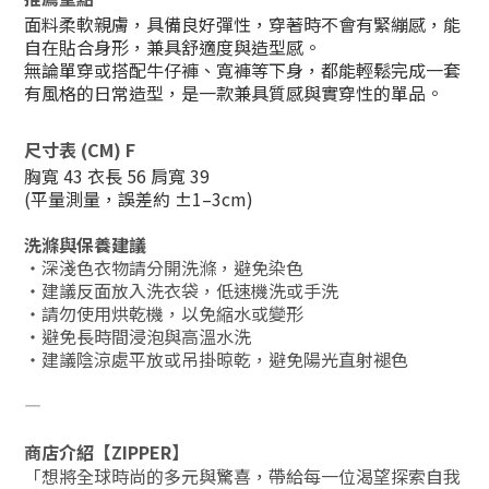
面料柔軟親膚，具備良好彈性，穿著時不會有緊繃感，能
自在貼合身形，兼具舒適度與造型感。
無論單穿或搭配牛仔褲、寬褲等下身，都能輕鬆完成一套
有風格的日常造型，是一款兼具質感與實穿性的單品。
尺寸表 (CM) F
胸寬 43 衣長 56 肩寬 39
(平量測量，誤差約 ±1–3cm)
洗滌與保養建議
・深淺色衣物請分開洗滌，避免染色
・建議反面放入洗衣袋，低速機洗或手洗
・請勿使用烘乾機，以免縮水或變形
・避免長時間浸泡與高溫水洗
・建議陰涼處平放或吊掛晾乾，避免陽光直射褪色
―
商店介紹【ZIPPER】
「想將全球時尚的多元與驚喜，帶給每一位渴望探索自我