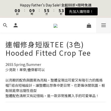
4
4
1
1
1
1
1
1
6
6
6
6
6
6
Happy Father's Day Sale! 全館88折+限時免運
Happy Father's Day Sale! 全館88折+限時免運
3
3
0
0
0
0
:
:
0
0
9
9
:
:
5
5
5
5
:
:
5
5
先加入購物車！
先加入購物車！
9
日
日
9
9
時
時
分
分
秒
秒
2
2
8
8
4
4
4
4
4
4
8
8
8
1
1
7
7
3
3
3
3
3
3
7
7
7
0
0
6
6
2
2
2
2
2
2
加入會員送購物金$100
9
6
6
6
5
5
1
1
1
1
1
1
8
5
5
5
4
4
0
0
0
0
0
0
7
4
4
4
9
9
9
連帽修身短版TEE (3色)
3
3
聯名款登山德比鞋 三色齊發！ZIPPER x OOG Mountain Derby
6
3
3
3
8
8
8
2
2
Hooded Fitted Crop Tee
5
2
2
2
7
7
7
1
1
4
1
1
1
6
6
6
Happy Father's Day Sale! 全館88折+限時免運
0
0
3
0
0
:
0
9
:
5
5
:
5
26SS Spring/Summer
先加入購物車！
日
時
分
秒
2
8
4
4
4
少見款！單穿/疊穿都可以
1
7
3
3
3
0
6
2
2
2
以亮眼的配色與圖案為亮點，整體呈現出可愛又有吸引力的風格
帽T結合短袖設計，讓整體比想像中更日常、也更偏休閒氛圍，輕
5
1
1
1
鬆就能穿出隨性造型
4
0
0
0
整體配色清新又有記憶點，是一款非常推薦入手的可愛單品！
3
2
1