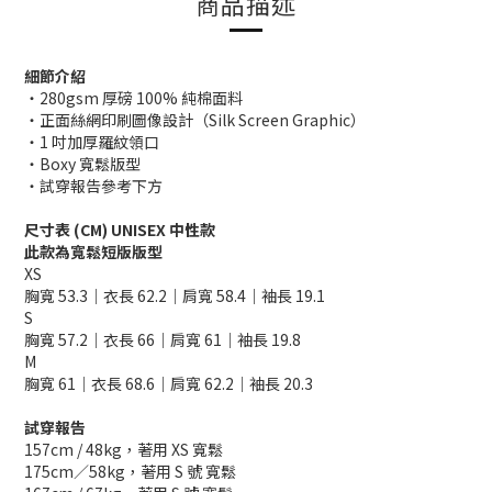
商品描述
細節介紹
・280gsm 厚磅 100% 純棉面料
・正面絲網印刷圖像設計（Silk Screen Graphic）
・1 吋加厚羅紋領口
・Boxy 寬鬆版型
・試穿報告參考下方
尺寸表 (CM) UNISEX 中性款
此款為寬鬆短版版型
XS
胸寬 53.3｜衣長 62.2｜肩寬 58.4｜袖長 19.1
S
胸寬 57.2｜衣長 66｜肩寬 61｜袖長 19.8
M
胸寬 61｜衣長 68.6｜肩寬 62.2｜袖長 20.3
試穿報告
157cm / 48kg，著用 XS 寬鬆
175cm／58kg，著用 S 號 寬鬆