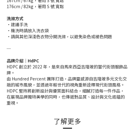
167cm / 67kg，著用 S 號 寬鬆
176cm / 82kg，著用 S 號 寬鬆
洗滌方式
・建議手洗
・機洗時請放入洗衣袋
・請與其他深淺色衣物分開洗滌，以避免染色或褪色問題
─
品牌介紹｜HdPC
HDPC 創立於 2022 年，是來自馬來西亞吉隆坡的當代街頭服飾品
牌。
由 Hundred Percent 團隊打造，品牌靈感源自吉隆坡多元文化交
融的城市風貌，並透過年輕世代的視角重新詮釋現代街頭風格。
HDPC 堅持將創新設計與優質面料結合，細膩打造每一件作品，
在展現品牌獨特美學的同時，也傳遞對品質、設計與文化底蘊的
重視。
了解更多