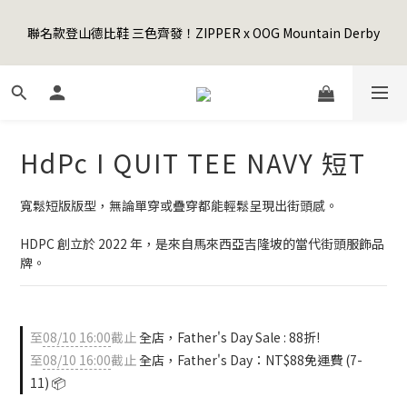
5
8
7
6
8
7
7
2
1
4
3
2
4
8
3
3
Happy Father's Day Sale! 全館88折+限時免運
4
7
6
5
7
6
6
1
聯名款登山德比鞋 三色齊發！ZIPPER x OOG Mountain Derby
0
3
:
2
1
:
3
7
:
2
2
3
6
5
4
6
5
先加入購物車！
5
0
日
時
分
秒
2
1
0
2
6
1
1
2
5
4
3
5
9
4
4
1
0
1
5
0
0
1
4
3
2
4
8
3
3
Happy Father's Day Sale! 全館88折+限時免運
0
0
4
0
3
:
2
1
:
3
7
:
2
2
先加入購物車！
3
日
時
分
秒
2
1
0
2
6
1
1
2
1
0
1
5
0
0
HdPc I QUIT TEE NAVY 短T
1
0
0
4
0
3
2
寬鬆短版版型，無論單穿或疊穿都能輕鬆呈現出街頭感。
1
0
HDPC 創立於 2022 年，是來自馬來西亞吉隆坡的當代街頭服飾品
牌。
至
08/10 16:00
截止
全店，Father's Day Sale : 88折!
至
08/10 16:00
截止
全店，Father's Day：NT$88免運費 (7-
11) 📦