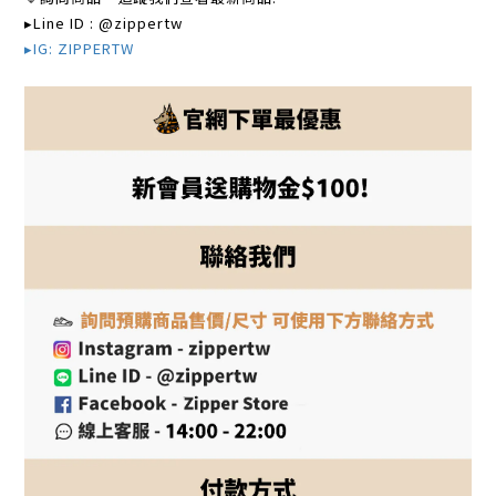
▸Line ID : @zippertw
▸IG: ZIPPERTW