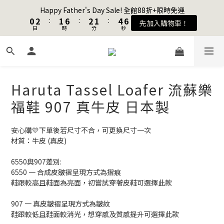
1
1
3
3
2
2
7
7
3
3
2
2
5
5
7
7
Happy Father's Day Sale! 全館88折+限時免運
Happy Father's Day Sale! 全館88折+限時免運
0
0
2
2
:
:
1
1
6
6
:
:
2
2
1
1
:
:
4
4
6
6
先加入購物車！
先加入購物車！
9
日
日
時
時
分
分
秒
秒
1
1
0
0
5
5
1
1
0
0
3
3
5
5
8
9
9
0
0
4
4
0
0
2
2
4
4
7
9
8
9
8
3
3
1
1
3
3
加入會員送購物金$100
6
8
7
8
7
2
2
0
0
2
2
5
7
6
7
6
9
1
1
1
1
4
6
5
6
5
8
Haruta Tassel Loafer 流蘇樂
0
0
0
0
聯名款登山德比鞋 三色齊發！ZIPPER x OOG Mountain Derby
3
5
4
9
5
4
7
9
福鞋 907 真牛皮 日本製
2
4
3
8
4
3
6
8
1
3
2
7
3
2
5
7
Happy Father's Day Sale! 全館88折+限時免運
0
2
:
1
6
:
2
1
:
4
6
安心購💛下單後若尺寸不合，可更換尺寸一次
先加入購物車！
日
時
分
秒
1
0
5
1
0
3
5
材質：牛皮 (真皮)
0
4
0
2
4
3
1
3
6550與907差別:
6550 一 合成皮皺褶呈現方式為摺痕
2
0
2
鞋跟較高且鞋面為亮面，初嘗試穿著皮鞋可選擇此款
1
1
0
0
907 一 真皮皺褶呈現方式為皺紋
鞋跟較低且鞋面較消光，想穿感及質感提升可選擇此款