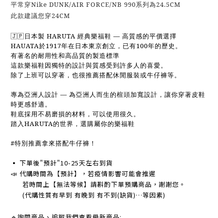
平常穿Nike DUNK/AIR FORCE/NB 990系列為24.5CM
此款建議您穿24CM
🇯🇵日
本製 HARUTA 經典樂福鞋 — 高質感的平價選擇
HAUATA於1917年在日本東京創立，已有100年的歷史。
有著名的耐用性和高品質的製造標準
這款樂福鞋因獨特的設計與質感受到許多人的喜愛。
除了上班可以穿著，也很推薦搭配休閒服裝或牛仔褲等。
專為亞洲人設計 — 為亞洲人而生的楦頭加寬設計，讓你穿著皮鞋
時更感舒適。
鞋底採用不易磨損的材料，可以使用很久。
踏入HARUTA的世界，選購屬你的樂福鞋
#特別推薦拿來搭配牛仔褲！
▪
下單後"預計"10-25天左右到貨
📣 代購時間為【預計】，若疫情影響可能會推遲
若時間上【無法等候】請斟酌下單預購商品，謝謝您。
(代購性質有早到 有晚到 有不到(缺貨)…等因素)
🔹
詢問商品、追蹤我們查看最新商品: