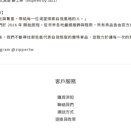
 爵士樂（Inspired by Jazz）
R】
元與驚喜，帶給每一位渴望探索自我風格的人。」
於 2016 年 開始旅程，從世界各地嚴選服飾與鞋款，所有商品皆由官
店，我們不斷尋找那些能代表自我態度的獨特單品，並致力於讓每一次的
ram @zippertw
客戶服務
購買須知
聯絡我們
運送方式
退換貨政策