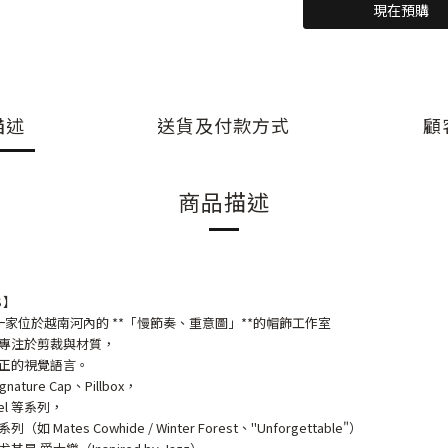
現在預購
描述
送貨及付款方式
顧
商品描述
S】
io 是一家位於越南河內的 **「慢節奏、重意圖」**的帽飾工作室
專注於剪裁與材質，
正的視覺語言。
ture Cap、Pillbox，
anel 等系列，
ates Cowhide / Winter Forest、"Unforgettable"）