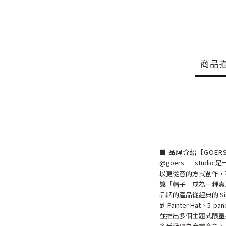
商品
■ 品牌介紹【GOER
@goers___stud
以更從容的方式創作，
讓「帽子」成為一種真
品牌的產品從經典的 Signa
到 Painter Hat、5-p
並推出多個主題式限量系列（如 M