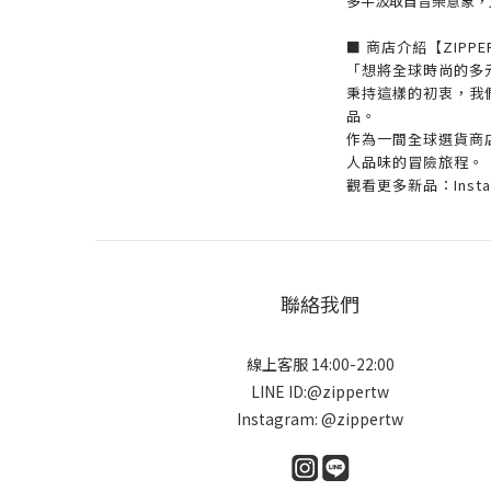
多半汲取自音樂意象，尤其是
■ 商店介紹【ZIPPE
「想將全球時尚的多
秉持這樣的初衷，我們
品。
作為一間全球選貨商
人品味的冒險旅程。
觀看更多新品：Instag
聯絡我們
線上客服 14:00-22:00
LINE ID:@zippertw
Instagram: @zippertw