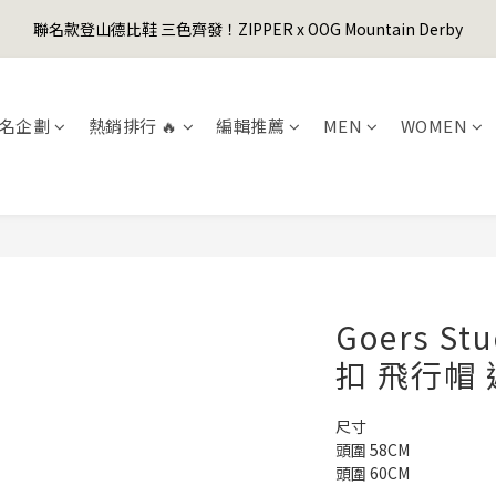
1
5
1
1
1
6
6
0
5
1
1
3
7
3
3
3
8
8
0
4
:
0
0
:
0
9
:
5
5
聯名款登山德比鞋 三色齊發！ZIPPER x OOG Mountain Derby
er's Day Sale! 全館88折+限時免運
4
0
0
先
2
6
2
2
2
7
7
日
時
分
秒
3
8
4
4
3
1
5
1
1
1
6
6
2
7
3
3
2
0
4
:
0
0
:
0
9
:
5
5
er's Day Sale! 全館88折+限時免運
先
1
6
2
2
日
時
分
秒
1
3
8
4
4
0
5
1
1
名企劃
熱銷排行 🔥
編輯推薦
MEN
WOMEN
0
2
7
3
3
4
0
0
1
6
2
2
3
0
5
1
1
2
4
0
0
1
3
0
2
1
0
Goers St
扣 飛行帽 
尺寸 
頭圍 58CM
頭圍 60CM