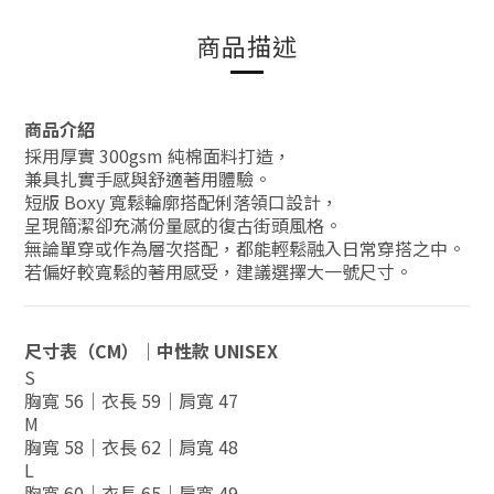
商品描述
商品介紹
採用厚實 300gsm 純棉面料打造，
兼具扎實手感與舒適著用體驗。
短版 Boxy 寬鬆輪廓搭配俐落領口設計，
呈現簡潔卻充滿份量感的復古街頭風格。
無論單穿或作為層次搭配，都能輕鬆融入日常穿搭之中。
若偏好較寬鬆的著用感受，建議選擇大一號尺寸。
尺寸表（CM）｜中性款 UNISEX
S
胸寬 56｜衣長 59｜肩寬 47
M
胸寬 58｜衣長 62｜肩寬 48
L
胸寬 60｜衣長 65｜肩寬 49