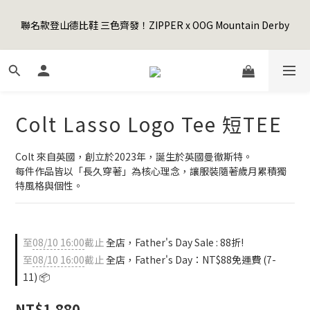
5
8
6
7
7
0
1
2
1
4
2
6
3
7
3
8
Happy Father's Day Sale! 全館88折+限時免運
4
7
5
9
6
6
0
1
聯名款登山德比鞋 三色齊發！ZIPPER x OOG Mountain Derby
0
3
:
1
5
:
2
6
:
2
7
3
6
4
8
5
9
5
先加入購物車！
0
日
時
分
秒
2
0
4
1
5
1
6
2
5
3
7
4
8
4
9
1
3
0
4
0
5
1
4
2
6
3
7
3
8
Happy Father's Day Sale! 全館88折+限時免運
0
2
3
4
0
3
:
1
5
:
2
6
:
2
7
先加入購物車！
1
2
3
日
時
分
秒
2
0
4
1
5
1
6
0
1
2
1
3
0
4
0
5
Colt Lasso Logo Tee 短TEE
0
1
0
2
3
4
0
1
2
3
0
1
2
Colt 來自英國，創立於2023年，誕生於英國曼徹斯特。
0
1
每件作品皆以「長久穿著」為核心理念，讓服裝隨著歲月累積獨
0
特風格與個性。
至
08/10 16:00
截止
全店，Father's Day Sale : 88折!
至
08/10 16:00
截止
全店，Father's Day：NT$88免運費 (7-
11) 📦
NT$1,880