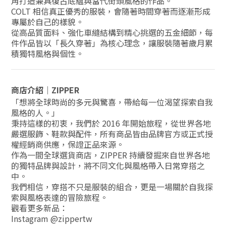
角打造兼具復古底蘊與當代街頭風格的作品。
COLT 相信真正優秀的服裝，會隨著時間穿著而逐漸形成
專屬於自己的樣貌。
從高品質面料、強化車縫結構到精心挑選的五金細節，每
件作品皆以「長久穿著」為核心理念，讓服裝隨著歲月累
積獨特風格與個性。
商店介紹｜ZIPPER
「想將全球時尚的多元與驚喜，帶給每一位渴望探索自我
風格的人。」
秉持這樣的初衷，我們於 2016 年開始旅程，從世界各地
嚴選服飾、鞋款與配件，所有商品皆由品牌官方或正式授
權經銷商供應，保證正品來源。
作為一間全球選貨商店，ZIPPER 持續發掘來自世界各地
的獨特品牌與設計，將不同文化與風格帶入日常穿搭之
中。
我們相信，穿搭不只是服裝的組合，更是一場關於自我探
索與風格表達的冒險旅程。
觀看更多新品：
Instagram @zippertw