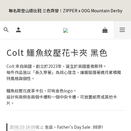
5
8
6
6
8
0
0
1
1
4
2
2
6
6
4
7
Happy Father's Day Sale! 全館88折+限時免運
4
7
5
5
9
9
7
0
聯名款登山德比鞋 三色齊發！ZIPPER x OOG Mountain Derby
0
3
:
1
1
:
5
5
:
3
6
3
6
4
4
8
8
6
9
先加入購物車！
日
時
分
秒
2
0
0
4
4
2
5
2
5
3
3
7
7
5
8
1
3
3
1
4
1
4
2
2
6
6
4
7
Happy Father's Day Sale! 全館88折+限時免運
0
2
2
0
3
0
3
:
1
1
:
5
5
:
3
6
先加入購物車！
1
1
2
日
時
分
秒
2
0
0
4
4
2
5
0
0
1
1
3
3
1
4
Colt 鱷魚紋壓花卡夾 黑色
0
0
2
2
0
3
1
1
2
0
0
1
Colt 來自英國，創立於2023年，誕生於英國曼徹斯特。
0
每件作品皆以「長久穿著」為核心理念，讓服裝隨著歲月累積獨
特風格與個性。
鱷魚紋壓花皮革卡包，印有金色logo。
設計有兩側各兩個卡槽和一個中央卡槽，可放置紙幣或其他卡
片。
至
08/10 16:00
截止
全店，Father's Day Sale : 88折!