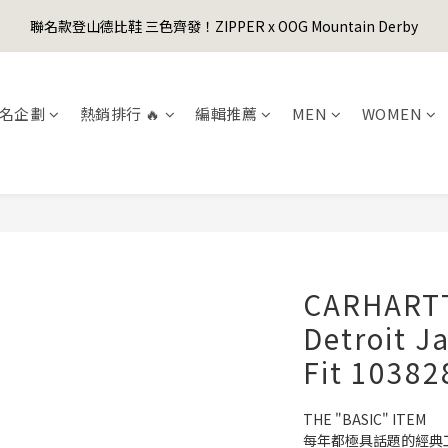
1
4
2
6
5
1
6
3
1
0
1
3
6
4
8
7
3
8
5
0
3
:
1
5
:
4
0
:
5
2
聯名款登山德比鞋 三色齊發！ZIPPER x OOG Mountain Derby
er's Day Sale! 全館88折+限時免運
0
0
先
2
5
3
7
6
2
7
4
日
時
分
秒
2
0
4
3
4
1
1
4
2
6
5
1
6
3
1
3
2
3
0
0
3
:
1
5
:
4
0
:
5
2
er's Day Sale! 全館88折+限時免運
先
0
2
1
2
日
時
分
秒
2
0
4
3
4
1
1
0
1
名企劃
熱銷排行 🔥
編輯推薦
MEN
WOMEN
1
3
2
3
0
0
0
0
2
1
2
1
0
1
0
0
CARHARTT
Detroit J
Fit 103
THE "BASIC" ITEM
每年都極具話題的經典