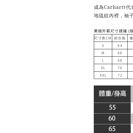
成為Carhart
地毯紋內裡，袖
美版外套尺寸建議 (
尺寸表
CM)
前衣長
S
64
M
66
L
68
XL
70
XXL
72