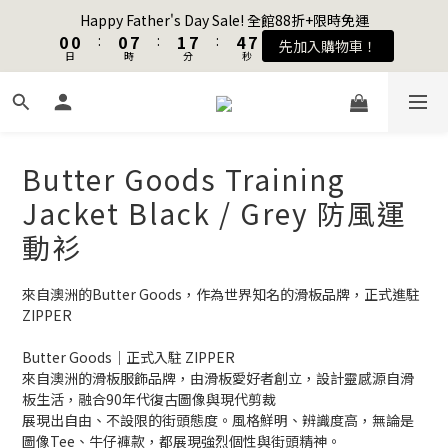
8
8
1
1
1
1
1
1
8
8
2
2
8
8
5
5
Happy Father's Day Sale! 全館88折+限時免運
Happy Father's Day Sale! 全館88折+限時免運
7
7
0
0
0
0
:
:
0
0
7
7
:
:
1
1
7
7
:
:
4
4
先加入購物車！
先加入購物車！
9
日
日
9
9
時
時
分
分
秒
秒
6
6
6
6
0
0
6
6
3
3
8
8
8
9
5
5
5
5
5
5
2
2
7
7
7
8
4
4
4
4
4
4
1
1
加入會員送購物金$100
6
6
6
7
3
3
3
3
3
3
0
0
5
5
5
6
9
2
2
2
2
2
2
4
4
4
5
8
Butter Goods Training
1
1
1
1
1
1
聯名款登山德比鞋 三色齊發！ZIPPER x OOG Mountain Derby
3
3
3
4
7
0
0
0
0
0
0
Jacket Black / Grey 防風運
9
2
2
2
9
3
9
6
8
1
1
1
8
2
8
5
Happy Father's Day Sale! 全館88折+限時免運
動衫
7
0
0
:
0
7
:
1
7
:
4
先加入購物車！
日
時
分
秒
6
6
0
6
3
來自澳洲的Butter Goods，作為世界知名的滑板品牌，正式進駐
5
5
5
2
ZIPPER
4
4
4
1
3
3
3
0
Butter Goods｜正式入駐 ZIPPER
2
2
2
來自澳洲的滑板服飾品牌，由滑板愛好者創立，設計靈感源自滑
1
1
1
板生活，融合90年代復古圖像與現代剪裁
0
0
0
展現出自由、不設限的街頭態度。風格鮮明、辨識度高，無論是
圖像Tee、牛仔褲款，都展現強烈個性與街頭精神。