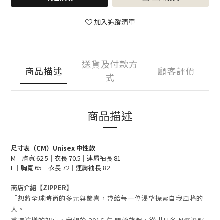
加入追蹤清單
送貨及付款方
商品描述
顧客評價
式
商品描述
尺寸表（CM）Unisex 中性款
M｜胸寬 62.5｜衣長 70.5｜連肩袖長 81
L｜胸寬 65｜衣長 72｜連肩袖長 82
商店介紹
【ZIPPER】
「想將全球時尚的多元與驚喜，帶給每一位渴望探索自我風格的
人。」
秉持這樣的初衷，我們於
2016 年
開始旅程，從世界各地嚴選服