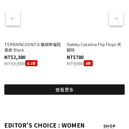
TERRAINCOGNITA 皺褶樂福鞋
Oakley Catalina Flip Flops 夾
真皮 Black
腳拖
NT$2,380
NT$780
NT$3,880
NT$980
6.1折
8折
查看更多
EDITOR'S CHOICE : WOMEN
SHOP