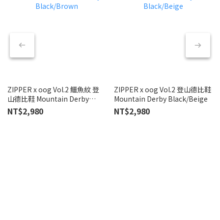
ZIPPER x oog Vol.2 鱷魚紋 登
ZIPPER x oog Vol.2 登山德比鞋
T
山德比鞋 Mountain Derby
Mountain Derby Black/Beige
真
Black/Brown
NT$2,980
NT$2,980
N
N