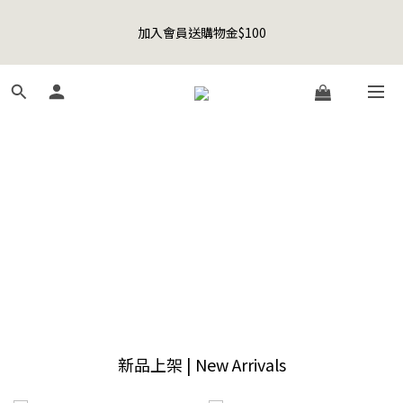
5
7
6
6
5
3
2
1
1
3
2
9
2
8
1
7
Happy Father's Day Sale! 全館88折+限時免運
4
6
5
5
4
2
1
0
0
2
:
1
8
:
1
7
:
0
6
聯名款登山德比鞋 三色齊發！ZIPPER x OOG Mountain Derby
先加入購物車！
3
5
4
4
3
9
1
0
日
時
分
秒
1
0
7
0
6
5
2
4
3
3
9
2
8
0
0
6
5
4
1
3
2
9
2
8
1
7
Happy Father's Day Sale! 全館88折+限時免運
5
4
3
0
2
:
1
8
:
1
7
:
0
6
先加入購物車！
4
3
2
日
時
分
秒
1
0
7
0
6
5
3
2
1
0
6
5
4
2
1
0
5
4
3
1
0
4
3
2
0
3
2
1
2
1
0
1
0
0
新品上架 | New Arrivals