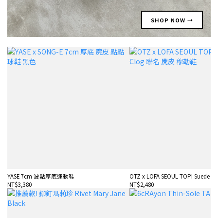
SHOP NOW →
YASE 7cm 波點厚底運動鞋
OTZ x LOFA SEOUL TOPI Suede Cl
NT$3,380
NT$2,480