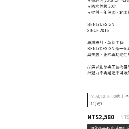
🔸機芯 Miyota 日本石
🔸防水等級 30米
🔸提供一年保固，範
BENLYDESIGN
SINCE 2016
卓越設計．革新工藝
BENLYDESIGN 
具美感、細節與功能性
品牌以創意與工藝為基
計魅力不再是遙不可及
至
08/10 16:00
截止
全
11) 📦
NT$2,580
NT$
現貨商品48小時內出