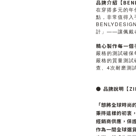
品牌介紹【BENL
在穿搭多元的年
點，非常值得入
BENLYDES
計」——讓佩戴
精心製作每一個
嚴格的測試確保
嚴格的質量測試
查、4次耐磨測
●
品牌說明
【Z
「想將全球時尚
秉持這樣的初衷
經銷商供應，
保
作為一間全球選