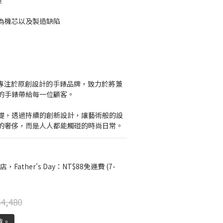
英
圍為機芯以及製造缺陷
是一個專注於原創設計的手錶品牌，致力於將兼
的手錶帶給每一位顧客。
礎，透過持續的創新設計，讓藝術般的設
的奢侈，而是人人都能觸碰的時尚日常。
店，Father's Day：NT$88免運費 (7-
4,480
貨。