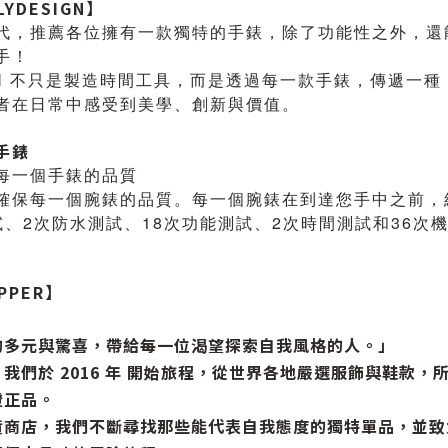
YDESIGN】
代，推薦各位擁有一款獨特的手錶，除了功能性之外，還
手！
IGN 不只是製造時間工具，而是透過每一款手錶，傳遞一
者在日常中感受到美學、創新與價值。
手錶
每一個手錶的品質
確保每一個腕錶的品質。每一個腕錶在到達您手中之前，
試、2次防水測試、18次功能測試、2次時間測試和36次
IPPER】
的多元與驚喜，帶給每一位渴望探索自我風格的人。」
，我們於
2016 年
開始旅程，從世界各地嚴選服飾與鞋款，
證正品
。
貨商店，我們不斷尋找那些能代表自我態度的獨特單品，並致