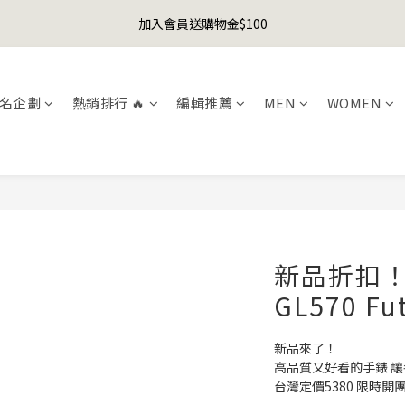
1
4
1
1
5
5
6
8
1
2
2
3
5
5
8
5
5
9
9
0
3
:
0
0
:
4
4
:
5
7
加入會員送購物金$100
er's Day Sale! 全館88折+限時免運
先
0
1
1
2
4
4
7
4
4
8
8
9
日
時
分
秒
2
3
3
4
6
0
0
1
3
3
6
3
3
7
7
8
1
2
2
3
5
聯名款登山德比鞋 三色齊發！ZIPPER x OOG Mountain Derby
0
2
2
5
2
2
6
6
7
9
0
1
1
2
4
1
1
4
1
1
5
5
6
8
0
0
1
3
名企劃
熱銷排行 🔥
編輯推薦
MEN
WOMEN
0
0
3
:
0
0
:
4
4
:
5
7
er's Day Sale! 全館88折+限時免運
0
2
先
日
時
分
秒
2
3
3
4
6
1
1
2
2
3
5
0
0
1
1
2
4
0
0
1
3
0
2
1
0
新品折扣！B
GL570 Fu
新品來了！
高品質又好看的手錶 
台灣定價5380 限時開團只