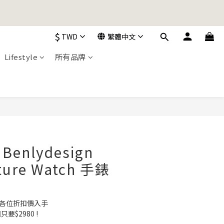
加入購物車！
$
TWD
繁體中文
Lifestyle
所有品牌
加入購物車！
enlydesign
ture Watch 手錶
讓各位折扣價入手
要$2980 !