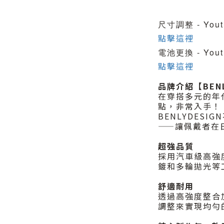
尺寸調整 - You
點擊這裡
電池更換 - You
點擊這裡
品牌介紹【BENL
在穿搭多元的年
點，非常入手！
BENLYDES
——讓佩戴者在
超強品質
採用汽車級高強
鍍和多輪拋光等
舒適耐用
透過高強度整合
調整來實現均勻