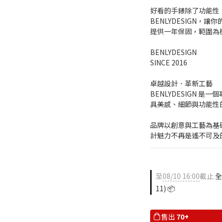
好看的手錶除了功能性
BENLYDESIGN，
提供一年保固，範圍為
BENLYDESIGN
SINCE 2016
卓越設計．革新工藝
BENLYDESIGN 
具美感、細節與功能性
品牌以創意與工藝為基
計魅力不再是遙不可及
至
08/10 16:00
截止
全
11) 📦
售出
70+