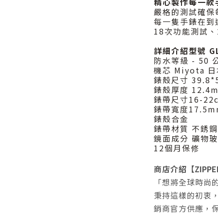
精心製作每一款
嚴格的測試確保
每一隻手錶在到
18次功能測試、
詳細介紹
型號 G
防水等級 - 50 
機芯 Miyota 
錶殼尺寸 39.8*
錶殼厚度 12.4
錶帶尺寸16-22
錶帶寬度17.5m
錶殼合金
錶帶材質 不銹鋼
鏡面成分 礦物
12個月保修
商店介紹
【ZIPP
「想將全球時尚
秉持這樣的初衷
銷商官方供應，