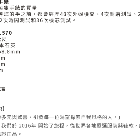
手錶
每隻手錶的質量
達您的手之前，都會經歷48次外觀檢查、4次耐磨測試、
2次時間測試和36次機芯測試。
L570
公尺
日本石英
58.8mm
mm
cm
m
玻璃
ER】
的多元與驚喜，引發每一位渴望探索自我風格的人。」
，我們於
2016年
開始了旅程，從世界各地嚴選服裝與鞋款，
保證正品
。