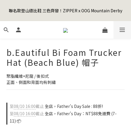
5
6
5
8
9
8
7
6
1
2
1
4
5
4
3
2
Happy Father's Day Sale! 全館88折+限時免運
4
5
4
7
8
7
6
5
聯名款登山德比鞋 三色齊發！ZIPPER x OOG Mountain Derby
0
1
:
0
3
:
4
3
:
2
1
3
4
3
6
7
6
5
4
先加入購物車！
日
時
分
秒
0
2
3
2
1
0
2
3
2
5
6
5
4
3
1
2
1
0
1
2
1
4
5
4
3
2
Happy Father's Day Sale! 全館88折+限時免運
0
1
0
0
1
:
0
3
:
4
3
:
2
1
先加入購物車！
0
日
時
分
秒
0
2
3
2
1
0
1
2
1
0
b.Eautiful Bi Foam Trucker
0
1
0
0
Hat (Beach Blue) 帽子
聚脂纖維+尼龍 / 後扣式
正面、側面和背面均有刺繡
至
08/10 16:00
截止
全店，Father's Day Sale : 88折!
至
08/10 16:00
截止
全店，Father's Day：NT$88免運費 (7-
11) 📦