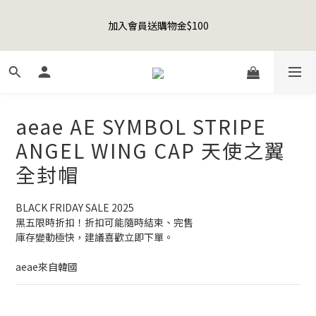
8
8
8
1
0
0
3
3
1
4
3
1
1
3
6
6
Happy Father's Day Sale! 全館88折+限時免運
7
9
7
7
9
0
2
2
加入會員送購物金$100
0
3
:
2
0
:
0
2
:
5
5
先加入購物車！
6
9
8
6
6
8
1
1
日
時
分
秒
2
1
1
4
4
5
8
7
5
5
7
0
0
1
0
0
3
3
4
7
6
4
4
6
9
9
0
2
2
聯名款登山德比鞋 三色齊發！ZIPPER x OOG Mountain Derby
3
6
5
3
3
5
8
8
1
1
2
5
4
2
2
4
7
7
0
0
1
4
3
1
1
3
6
6
Happy Father's Day Sale! 全館88折+限時免運
aeae AE SYMBOL STRIPE
0
3
:
2
0
:
0
2
:
5
5
先加入購物車！
日
時
分
秒
ANGEL WING CAP 天使之翼
2
1
1
4
4
1
0
0
3
3
全封帽
0
2
2
1
1
BLACK FRIDAY SALE 2025
0
0
黑五限時折扣！折扣可能隨時結束、完售
庫存變動極快，建議喜歡立即下單。
aeae來自韓國