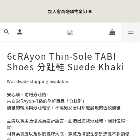
8
9
1
0
1
4
0
1
1
4
2
3
4
7
3
4
Happy Father's Day Sale! 全館88折+限時免運
7
8
9
9
0
0
3
0
加入會員送購物金$100
0
3
:
1
2
:
3
6
:
2
3
先加入購物車！
6
9
7
8
9
8
9
2
日
時
分
秒
2
0
1
2
5
1
2
5
8
6
7
8
7
8
1
1
0
1
4
0
1
4
7
5
6
7
6
7
0
0
0
3
0
聯名款登山德比鞋 三色齊發！ZIPPER x OOG Mountain Derby
3
6
4
5
6
9
5
6
2
2
5
3
4
5
8
4
5
1
1
4
2
3
4
7
3
4
Happy Father's Day Sale! 全館88折+限時免運
6cRAyon Thin-Sole TABI
0
0
3
:
1
2
:
3
6
:
2
3
先加入購物車！
日
時
分
秒
Shoes 分趾鞋 Suede Khaki
2
0
1
2
5
1
2
1
0
1
4
0
1
0
0
3
0
Worldwide shipping available.
2
1
安心購，附贈分趾襪 !
0
來自6cRAyon打造的全新單品「分趾鞋」
優雅的輪廓與分趾鞋頭，不論男女著用都能展現的極致優雅
品牌以實用及優雅為設計語言，創造出這款分趾鞋，絕對值得一
試 !
材質為真皮以及耐磨橡膠大底，穿感及搭配性都是想像不到的優