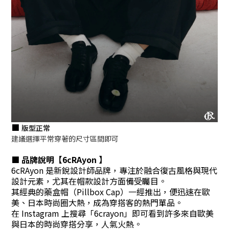
■
版型正常
建議選擇平常穿著的尺寸區間即可
■ 品牌說明
【
6cRAyon
】
6cRAyon 是新銳設計師品牌，專注於融合復古風格與現代
設計元素，尤其在帽款設計方面備受矚目。
其經典的藥盒帽（Pillbox Cap）一經推出，便迅速在歐
美、日本時尚圈大熱，成為穿搭客的熱門單品。
在 Instagram 上搜尋「6crayon」即可看到許多來自歐美
與日本的時尚穿搭分享，人氣火熱。