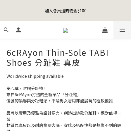
8
9
9
9
0
6
2
3
1
3
2
9
5
2
6
2
Happy Father's Day Sale! 全館88折+限時免運
7
9
8
8
8
5
1
2
加入會員送購物金$100
0
2
:
1
8
:
4
1
:
5
1
先加入購物車！
6
8
7
7
7
4
0
1
日
時
分
秒
1
0
7
3
0
4
0
5
7
6
9
6
6
3
0
0
6
2
3
4
6
5
8
5
9
5
2
5
1
2
聯名款登山德比鞋 三色齊發！ZIPPER x OOG Mountain Derby
3
5
4
7
4
8
4
1
4
0
1
2
4
3
6
3
7
3
0
3
0
1
3
2
9
5
2
6
2
Happy Father's Day Sale! 全館88折+限時免運
6cRAyon Thin-Sole TABI
2
0
2
:
1
8
:
4
1
:
5
1
先加入購物車！
1
日
時
分
秒
Shoes 分趾鞋 真皮
1
0
7
3
0
4
0
0
0
6
2
3
5
1
2
Worldwide shipping available.
4
0
1
3
0
安心購，附贈分趾襪 !
2
來自6cRAyon打造的全新單品「分趾鞋」
1
優雅的輪廓與分趾鞋頭，不論男女著用都能展現的極致優雅
0
品牌以實用及優雅為設計語言，創造出這款分趾鞋，絕對值得一
試 !
材質為真皮以及耐磨橡膠大底，穿感及搭配性都是想像不到的優