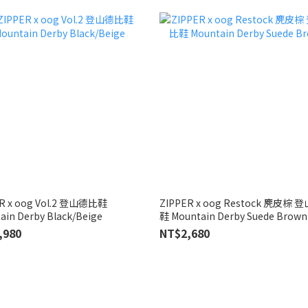
R x oog Vol.2 登山德比鞋
ZIPPER x oog Restock 麂皮棕
ain Derby Black/Beige
鞋 Mountain Derby Suede Brown
,980
NT$2,680