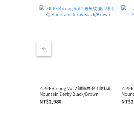
ZIPPER x oog Vol.2 鱷魚紋 登山德比鞋
ZIPPE
Mountain Derby Black/Brown
Mount
NT$2,980
NT$2