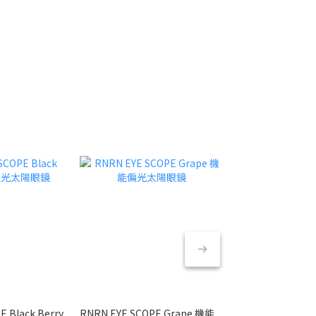
 Black Berry
RNRN EYE SCOPE Grape 機能
RNRN EYE SCOP