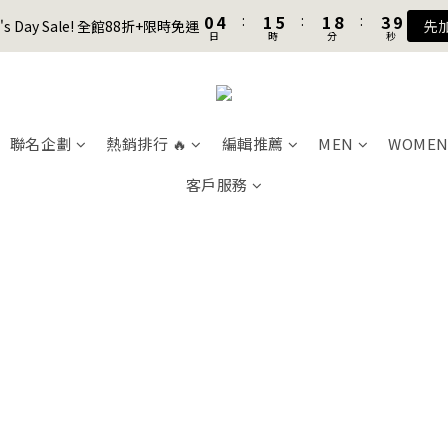
1
5
2
6
2
9
4
9
日
時
分
秒
3
0
4
0
7
2
7
6
7
7
9
0
4
:
1
5
:
1
8
:
3
8
er's Day Sale! 全館88折+限時免運
先
2
3
6
1
6
5
9
6
6
8
日
時
分
秒
3
0
4
0
7
2
7
加入會員送購物金$100
1
2
5
0
5
4
8
5
9
5
7
2
3
6
1
6
0
1
4
4
3
7
4
8
4
6
1
2
5
0
5
聯名款登山德比鞋 三色齊發！ZIPPER x OOG Mountain Derby
0
3
3
2
6
3
7
3
5
0
1
4
4
2
2
1
5
2
6
2
9
4
9
0
3
3
1
1
聯名企劃
熱銷排行 🔥
編輯推薦
MEN
WOME
0
4
:
1
5
:
1
8
:
3
8
er's Day Sale! 全館88折+限時免運
先
2
2
日
時
分
秒
0
0
3
0
4
0
7
2
7
1
1
客戶服務
2
3
6
1
6
0
0
1
2
5
0
5
0
1
4
4
0
3
3
2
2
1
1
0
0