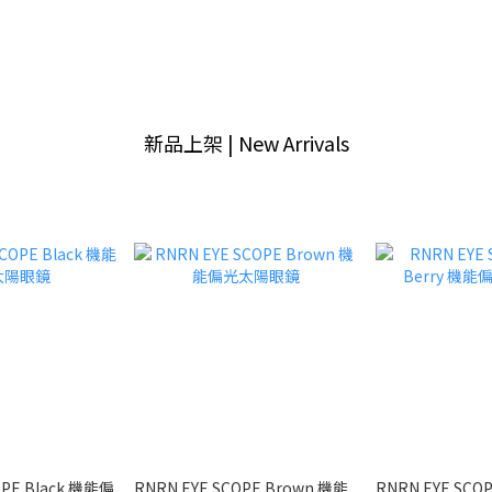
新品上架 | New Arrivals
OPE Black 機能偏
RNRN EYE SCOPE Brown 機能
RNRN EYE SCOPE