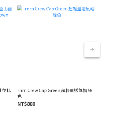
 登山德比
rnrn Crew Cap Green 超輕量透氣帽 綠
rnrn Track She
TERRAINCOG
色
帽 奶油白
Black
NT$880
NT$880
NT$2,380
NT$3,880
6.1