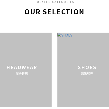
CURATED CATEGORIES
OUR SELECTION
HEADWEAR
SHOES
帽子特輯
熱銷鞋款