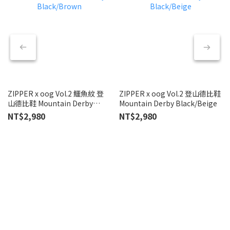
ZIPPER x oog Vol.2 鱷魚紋 登
ZIPPER x oog Vol.2 登山德比鞋
T
山德比鞋 Mountain Derby
Mountain Derby Black/Beige
真
Black/Brown
NT$2,980
NT$2,980
N
N