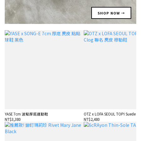
SHOP NOW →
YASE 7cm 波點厚底運動鞋
OTZ x LOFA SEOUL TOPI Suede Cl
NT$3,380
NT$2,480