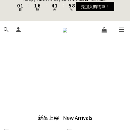
8
9
9
9
4
2
3
5
1
2
2
7
5
2
6
8
Happy Father's Day Sale! 全館88折+限時免運
7
8
8
8
3
1
2
4
加入會員送購物金$100
0
1
:
1
6
:
4
1
:
5
7
先加入購物車！
6
7
7
7
2
0
1
3
日
時
分
秒
0
0
5
3
0
4
6
5
6
6
9
6
1
0
2
4
2
3
5
4
5
5
8
5
9
0
1
3
1
2
4
聯名款登山德比鞋 三色齊發！ZIPPER x OOG Mountain Derby
3
4
4
9
7
4
8
0
2
0
1
3
2
3
3
8
6
3
7
9
1
0
2
1
2
2
7
5
2
6
8
Happy Father's Day Sale! 全館88折+限時免運
0
1
0
1
:
1
6
:
4
1
:
5
7
先加入購物車！
0
日
時
分
秒
0
0
5
3
0
4
6
4
2
3
5
3
1
2
4
2
0
1
3
1
0
2
0
1
0
新品上架 | New Arrivals