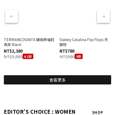
TERRAINCOGNITA 皺褶樂福鞋
Oakley Catalina Flip Flops 夾
真皮 Black
腳拖
NT$2,380
NT$780
NT$3,880
NT$980
6.1折
8折
查看更多
EDITOR'S CHOICE : WOMEN
SHOP