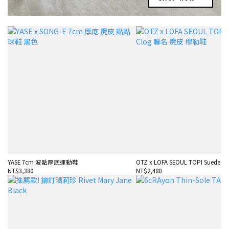
YASE 7cm 波點厚底運動鞋
OTZ x LOFA SEOUL TOPI Suede Cl
NT$3,380
NT$2,480