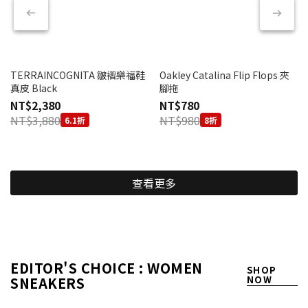
TERRAINCOGNITA 皺褶樂福鞋
Oakley Catalina Flip Flops 夾
真皮 Black
腳拖
NT$2,380
NT$780
NT$3,880
NT$980
6.1折
8折
查看更多
EDITOR'S CHOICE : WOMEN
SHOP
SNEAKERS
NOW