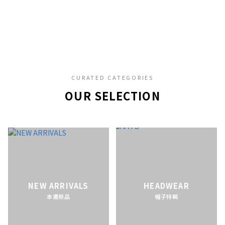
CURATED CATEGORIES
OUR SELECTION
NEW ARRIVALS
HEADWEAR
本週新品
帽子特輯