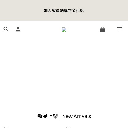
5
9
5
5
9
9
8
6
1
5
1
1
5
5
4
2
Happy Father's Day Sale! 全館88折+限時免運
4
8
4
4
8
8
7
5
聯名款登山德比鞋 三色齊發！ZIPPER x OOG Mountain Derby
0
4
:
0
0
:
4
4
:
3
1
3
7
3
3
7
7
6
4
先加入購物車！
日
時
分
秒
3
3
3
2
0
2
6
2
2
6
6
5
3
2
2
2
1
1
5
1
1
5
5
4
2
Happy Father's Day Sale! 全館88折+限時免運
1
1
1
0
0
4
:
0
0
:
4
4
:
3
1
先加入購物車！
0
0
0
日
時
分
秒
3
3
3
2
0
2
2
2
1
1
1
1
0
0
0
0
新品上架 | New Arrivals