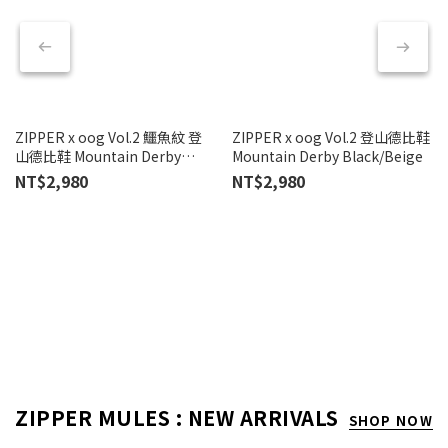
ZIPPER x oog Vol.2 鱷魚紋 登
ZIPPER x oog Vol.2 登山德比鞋
T
山德比鞋 Mountain Derby
Mountain Derby Black/Beige
真
Black/Brown
NT$2,980
NT$2,980
N
N
ZIPPER MULES : NEW ARRIVALS
SHOP NOW