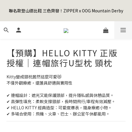
5
6
7
7
6
7
6
0
1
2
3
3
2
3
2
6
Happy Father's Day Sale! 全館88折+限時免運
4
5
6
6
5
6
5
9
聯名款登山德比鞋 三色齊發！ZIPPER x OOG Mountain Derby
0
1
:
2
2
:
1
2
:
1
5
3
4
5
5
4
5
4
8
先加入購物車！
日
時
分
秒
0
1
1
0
1
0
4
2
3
4
4
3
4
3
7
0
0
0
3
1
2
3
3
2
3
2
6
Happy Father's Day Sale! 全館88折+限時免運
2
0
1
:
2
2
:
1
2
:
1
5
先加入購物車！
1
日
時
分
秒
0
1
1
0
1
0
4
0
0
0
0
3
【預購】HELLO KITTY 正版
2
1
授權｜連帽旅行U型枕 頸枕
0
Kitty變成頸枕居然這麼可愛😻
不僅外觀療癒，還兼具舒適與實用性
✔ 連帽設計：遮光又能保護頭部，提升隱私感與休憩品質。
✔ 高彈性填充：柔軟支撐頸部，長時間飛行/車程有效減壓。
✔ HELLO KITTY 經典造型：可愛度爆表，隨身療癒小物。
✔ 多場合使用：飛機、火車、巴士、辦公室午休都能用。