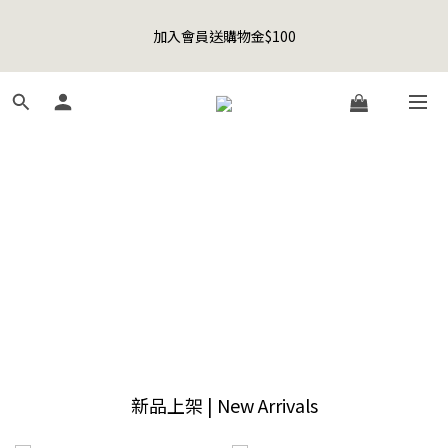
5
6
5
6
8
6
6
3
1
2
1
2
4
9
2
2
Happy Father's Day Sale! 全館88折+限時免運
4
5
4
5
7
5
5
2
聯名款登山德比鞋 三色齊發！ZIPPER x OOG Mountain Derby
0
1
:
0
1
:
3
8
:
1
1
3
4
3
4
6
4
4
先加入購物車！
1
日
時
分
秒
0
0
2
7
0
0
2
3
2
3
5
3
3
0
1
6
1
2
1
2
4
9
2
2
Happy Father's Day Sale! 全館88折+限時免運
0
5
0
1
:
0
1
:
3
8
:
1
1
先加入購物車！
4
日
時
分
秒
0
0
2
7
0
0
3
1
6
2
0
5
1
4
0
3
2
1
0
新品上架 | New Arrivals