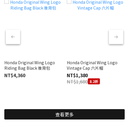
Honda Original Wing Logo
Honda Original Wing Logo
Riding Bag Black 後背包
Vintage Cap 六片帽
NT$4,360
NT$1,380
NT$1,680
8.2折
查看更多