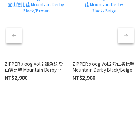
ZIPPER x oog Vol.2 鱷魚紋 登
ZIPPER x oog Vol.2 登山德比鞋
T
山德比鞋 Mountain Derby
Mountain Derby Black/Beige
真
Black/Brown
NT$2,980
NT$2,980
N
N