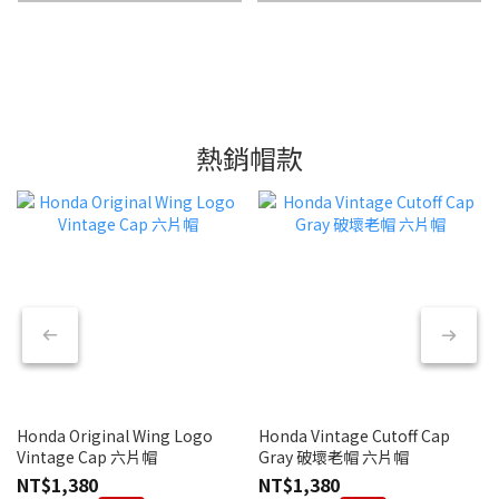
熱銷帽款
Honda Original Wing Logo
Honda Vintage Cutoff Cap
Vintage Cap 六片帽
Gray 破壞老帽 六片帽
NT$1,380
NT$1,380