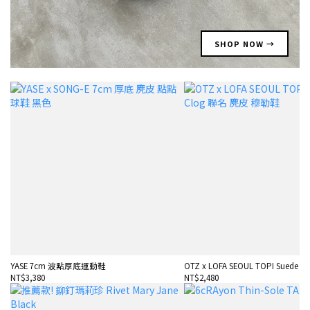
SHOP NOW →
YASE 7cm 波點厚底運動鞋
OTZ x LOFA SEOUL TOPI Suede Cl
NT$3,380
NT$2,480