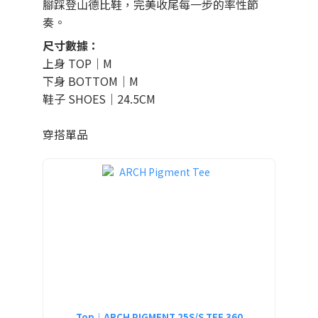
腳踩登山德比鞋，完美收尾每一步的率性節
奏。
尺寸數據：
上身 TOP｜M
下身 BOTTOM｜M
鞋子 SHOES｜24.5CM
穿搭單品
Top｜ARCH PIGMENT 25S/S TEE 360