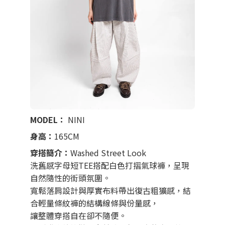
MODEL：
NINI
身高：
165CM
穿搭簡介：
Washed Street Look
洗舊感字母短TEE搭配白色打摺氣球褲，呈現
自然隨性的街頭氛圍。
寬鬆落肩設計與厚實布料帶出復古粗獷感，結
合輕量條紋褲的結構線條與份量感，
讓整體穿搭自在卻不隨便。