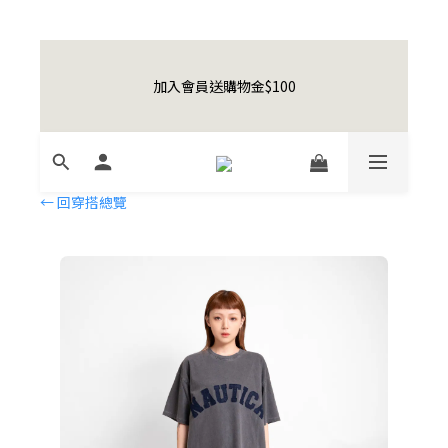
0
1
0
0
5
7
1
4
4
5
4
4
9
5
8
車！
日
時
分
秒
0
4
6
0
3
3
4
3
3
8
4
7
3
5
2
2
3
2
2
7
9
3
6
Happy Father's Day Sale! 全館88折+限時免運
2
4
1
1
2
1
1
6
8
2
5
9
9
9
加入會員送購物金$100
1
3
0
先加入購物
0
1
:
0
0
:
5
7
:
1
4
8
9
8
8
9
車！
日
時
0
分
2
秒
0
4
6
0
3
7
8
7
7
8
1
3
5
2
6
7
6
6
7
0
2
4
1
5
6
5
5
6
9
聯名款登山德比鞋 三色齊發！ZIPPER x OOG 
1
3
0
4
5
4
4
9
5
8
Mountain Derby
0
2
← 回穿搭總覽
3
4
3
3
8
4
7
1
2
3
2
2
7
9
3
6
Happy Father's Day Sale! 全館88折+限時免運
0
1
2
1
1
6
8
2
5
先加入購物
0
1
:
0
0
:
5
7
:
1
4
車！
日
時
分
秒
0
4
6
0
3
3
5
2
2
4
1
1
3
0
0
2
1
0