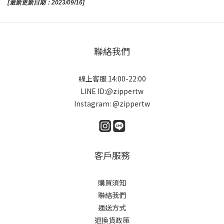
[最新更新日期：2023/09/16]
聯絡我們
線上客服 14:00-22:00
LINE ID:@zippertw
Instagram: @zippertw
客戶服務
購買須知
聯絡我們
運送方式
退換貨政策