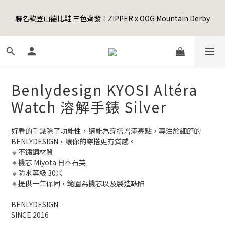
5
8
6
9
5
7
6
2
1
4
2
5
1
3
2
8
Happy Father's Day Sale! 全館88折+限時免運
4
7
5
8
4
6
5
1
聯名款登山德比鞋 三色齊發！ZIPPER x OOG Mountain Derby
0
3
:
1
4
:
0
2
:
1
7
3
6
4
7
3
5
4
先加入購物車！
0
日
時
分
秒
2
0
3
1
0
6
2
5
3
6
2
4
3
9
1
2
0
5
1
4
2
5
1
3
2
8
Happy Father's Day Sale! 全館88折+限時免運
0
1
4
0
3
:
1
4
:
0
2
:
1
7
先加入購物車！
0
3
日
時
分
秒
2
0
3
1
0
6
2
1
2
0
5
Benlydesign KYOSI Altéra
1
0
1
4
0
0
3
Watch 溶解手錶 Silver
2
1
好看的手錶除了功能性，還能為穿搭增添亮點，專注於細節的
0
BENLYDESIGN，讓你的穿搭更有質感。
🔸不鏽鋼材質
🔸機芯 Miyota 日本石英
🔸防水等級 30米
🔸提供一年保固，範圍為機芯以及製造缺陷
BENLYDESIGN
SINCE 2016