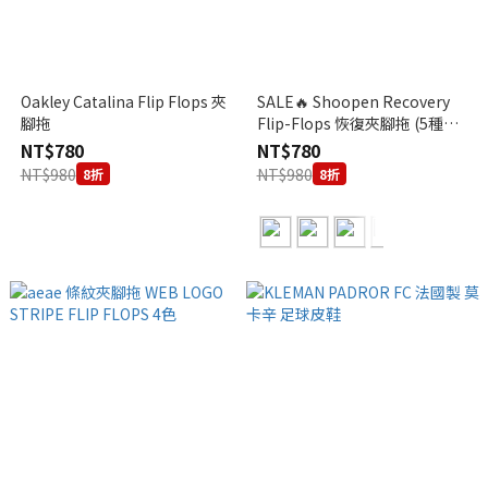
Oakley Catalina Flip Flops 夾
SALE🔥 Shoopen Recovery
腳拖
Flip-Flops 恢復夾腳拖 (5種配
色)
NT$780
NT$780
NT$980
NT$980
8折
8折