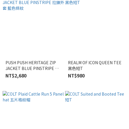
PUSH PUSH HERITAGE ZIP
REALM OF ICON QUEEN TEE
JACKET BLUE PINSTRIPE 拉
黑色短T
鍊外套 藍色條紋
NT$2,680
NT$980