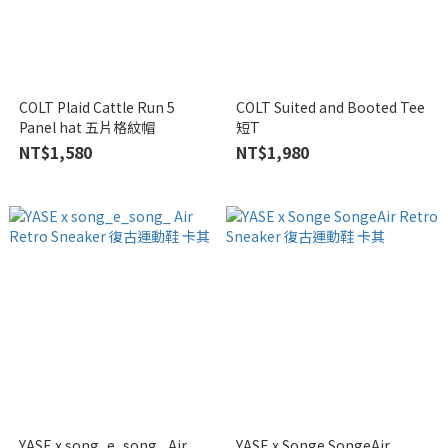
COLT Plaid Cattle Run 5
COLT Suited and Booted Tee
Panel hat 五片格紋帽
短T
NT$1,580
NT$1,980
YASE x song_e_song_ Air
YASE x Songe SongeAir