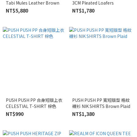
Tabi Mules Leather Brown
3CM Pleated Loafers
NT$5,880
NT$1,780
PUSH PUSH PP 合身短版上衣
PUSH PUSH PP 寬短版型 格紋
CELESTIAL T-SHIRT 棕色
襯衫 NIK SHIRTS Brown Plaid
NT$990
NT$1,380