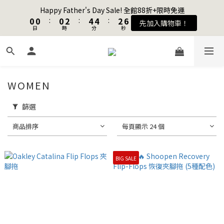
1
1
1
1
1
1
3
3
5
5
5
5
3
3
6
6
Happy Father's Day Sale! 全館88折+限時免運
Happy Father's Day Sale! 全館88折+限時免運
0
0
0
0
:
:
0
0
2
2
:
:
4
4
4
4
:
:
2
2
5
5
先加入購物車！
先加入購物車！
9
日
日
9
9
時
時
分
分
秒
秒
1
1
3
3
3
3
1
1
4
4
8
8
8
0
0
2
2
2
2
0
0
3
3
7
7
7
9
9
1
1
1
1
2
2
加入會員送購物金$100
6
6
6
8
8
0
0
0
0
1
1
5
5
5
7
9
9
7
0
0
WOMEN
4
4
4
6
8
8
6
9
聯名款登山德比鞋 三色齊發！ZIPPER x OOG Mountain Derby
3
3
3
5
7
7
5
8
2
2
2
4
6
6
4
篩選
7
1
1
1
3
5
5
3
6
Happy Father's Day Sale! 全館88折+限時免運
商品排序
每頁顯示 24 個
0
0
:
0
2
:
4
4
:
2
5
先加入購物車！
日
時
分
秒
1
3
3
1
4
0
2
2
0
3
BIG SALE
1
1
2
0
0
1
0