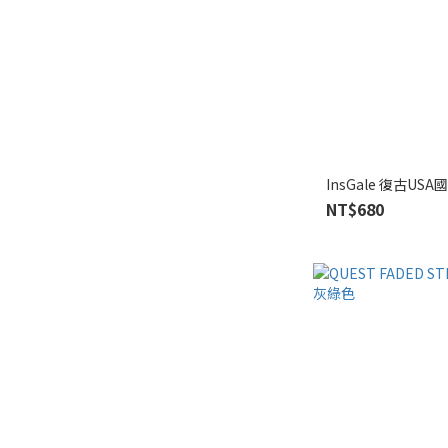
InsGale 復古USA
NT$680