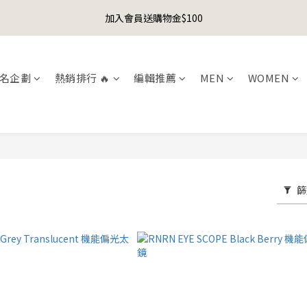
1
5
1
5
6
9
2
9
2
2
3
6
6
5
9
5
9
6
0
4
:
0
4
:
5
8
:
1
8
加入會員送購物金$100
er's Day Sale! 全館88折+限時免運
先
1
1
2
5
5
4
8
4
8
9
5
日
時
分
秒
3
3
4
7
0
7
0
0
1
4
4
3
7
3
7
8
4
2
2
3
6
6
聯名款登山德比鞋 三色齊發！ZIPPER x OOG Mountain Derby
0
3
3
2
6
2
6
7
3
1
1
2
5
5
2
2
1
5
1
5
6
9
2
9
0
0
1
4
4
名企劃
熱銷排行 🔥
編輯推薦
MEN
WOMEN
1
1
0
4
:
0
4
:
5
8
:
1
8
er's Day Sale! 全館88折+限時免運
0
3
3
先
日
時
分
秒
0
0
3
3
4
7
0
7
2
2
2
2
3
6
6
1
1
1
1
2
5
5
0
0
0
0
1
4
4
0
3
3
2
2
篩
1
1
0
0