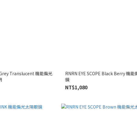
Grey Translucent 機能偏光
RNRN EYE SCOPE Black Berry
明
鏡
NT$1,080