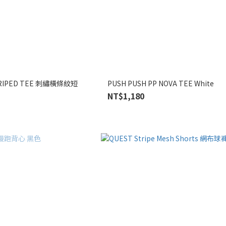
TRIPED TEE 刺繡橫條紋短
PUSH PUSH PP NOVA TEE White
NT$1,180