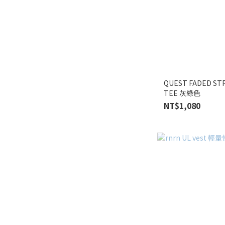
QUEST FADED S
TEE 灰綠色
NT$1,080